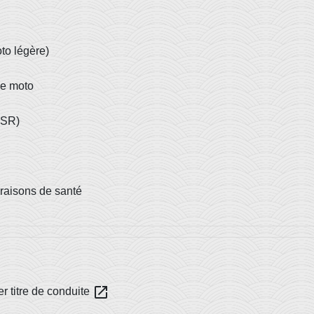
to légère)
ne moto
ASSR)
 raisons de santé
open_in_new
er titre de conduite