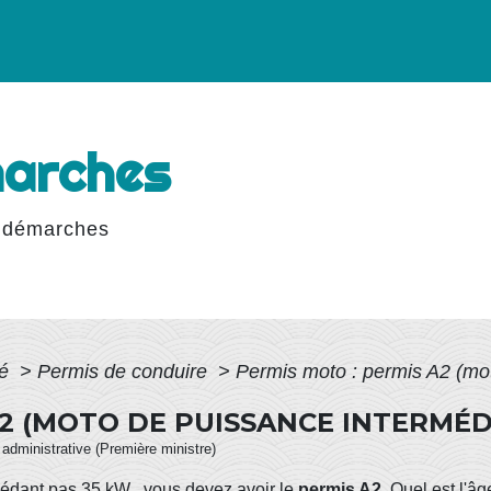
marches
 démarches
té
>
Permis de conduire
>
Permis moto : permis A2 (mot
A2 (MOTO DE PUISSANCE INTERMÉD
t administrative (Première ministre)
cédant pas 35
kW
, vous devez avoir le
permis A2
. Quel est l'