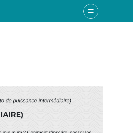
menu
o de puissance intermédiaire)
IAIRE)
âge minimum ? Comment s'inscrire, passer les