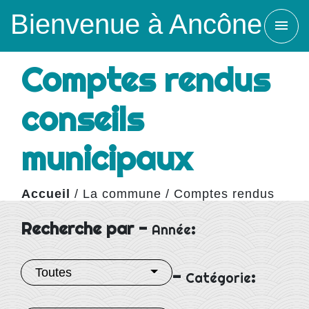
Bienvenue à Ancône
menu
Comptes rendus
conseils
municipaux
Accueil
/
La commune
/
Comptes rendus
conseils municipaux
Recherche par -
:
Année
Toutes
-
:
Catégorie