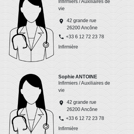
Infirmiers / Auxiliaires de
vie
42 grande rue
location_on
26200 Ancône
phone
+33 6 12 72 23 78
Infirmière
Sophie ANTOINE
Infirmiers / Auxiliaires de
vie
42 grande rue
location_on
26200 Ancône
phone
+33 6 12 72 23 78
Infirmière