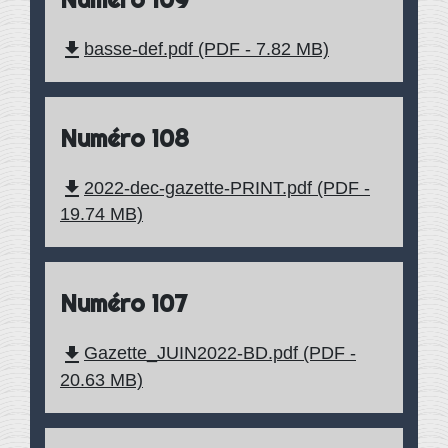
file_download
basse-def.pdf (PDF - 7.82 MB)
Numéro 108
file_download
2022-dec-gazette-PRINT.pdf (PDF -
19.74 MB)
Numéro 107
file_download
Gazette_JUIN2022-BD.pdf (PDF -
20.63 MB)