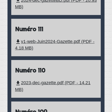
file_download
2024-dec-gazetteBD.pdf (PDF - 20.93
MB)
Numéro 111
file_download
v1-web-Juin2024-Gazette.pdf (PDF -
4.18 MB)
Numéro 110
file_download
2023-dec-gazette.pdf (PDF - 14.21
MB)
Numéro 109