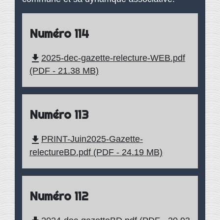
Numéro 114
file_download
2025-dec-gazette-relecture-WEB.pdf
(PDF - 21.38 MB)
Numéro 113
file_download
PRINT-Juin2025-Gazette-
relectureBD.pdf (PDF - 24.19 MB)
Numéro 112