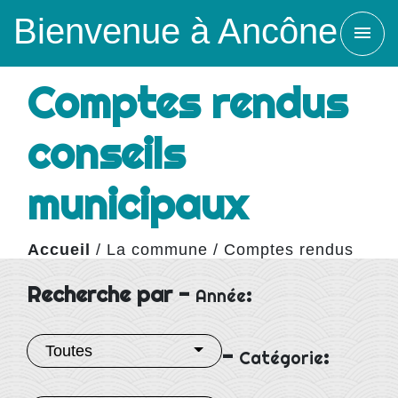
Bienvenue à Ancône
menu
Comptes rendus
conseils
municipaux
Accueil
/
La commune
/
Comptes rendus
conseils municipaux
Recherche par -
:
Année
Toutes
-
:
Catégorie