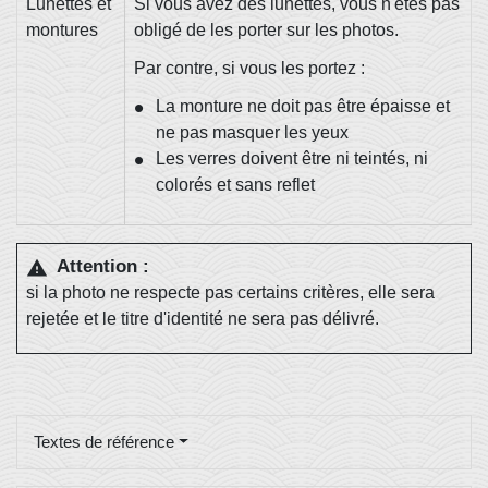
Lunettes et
Si vous avez des lunettes, vous n'êtes pas
montures
obligé de les porter sur les photos.
Par contre, si vous les portez :
La monture ne doit pas être épaisse et
ne pas masquer les yeux
Les verres doivent être ni teintés, ni
colorés et sans reflet
Attention :
warning
si la photo ne respecte pas certains critères, elle sera
rejetée et le titre d'identité ne sera pas délivré.
Textes de référence