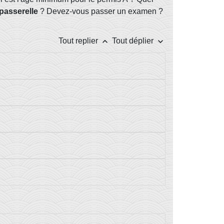
passerelle
? Devez-vous passer un examen ?
keyboard_arrow_up
keyboard_arrow_down
Tout replier
Tout déplier