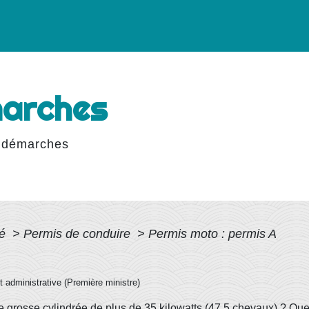
marches
 démarches
té
>
Permis de conduire
>
Permis moto : permis A
et administrative (Première ministre)
 grosse cylindrée de plus de 35 kilowatts (47,5 chevaux) ? Que