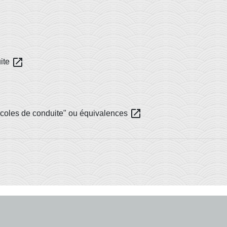
open_in_new
uite
open_in_new
 écoles de conduite" ou équivalences