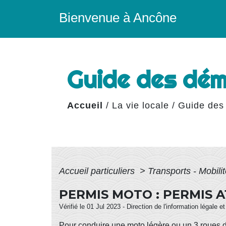
Bienvenue à Ancône
Guide des dé
Accueil
/
La vie locale
/
Guide des
Accueil particuliers
>
Transports - Mobili
PERMIS MOTO : PERMIS A
Vérifié le 01 Jul 2023 - Direction de l'information légale e
Pour conduire une
moto légère
ou un 3 roues 