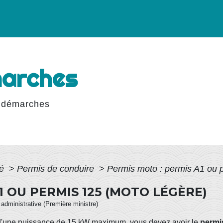
marches
 démarches
té
>
Permis de conduire
>
Permis moto : permis A1 ou 
1 OU PERMIS 125 (MOTO LÉGÈRE)
t administrative (Première ministre)
d'une puissance de 15
kW
maximum, vous devez avoir le
permi