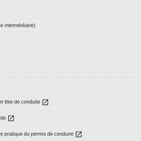
e intermédiaire)
open_in_new
er titre de conduite
open_in_new
uite
open_in_new
ve pratique du permis de conduire