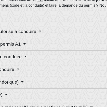
ens (code et la conduite) et faire la demande du permis ? Nou
autorise à conduire
e permis A1
de conduire
conduire
héorique)
e)