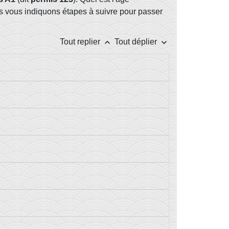
s vous indiquons étapes à suivre pour passer
keyboard_arrow_up
keyboard_arrow_down
Tout replier
Tout déplier