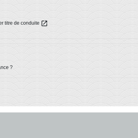
open_in_new
er titre de conduite
ance ?