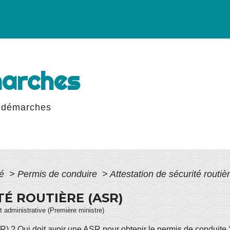
marches
 démarches
té
>
Permis de conduire
>
Attestation de sécurité routi
É ROUTIÈRE (ASR)
et administrative (Première ministre)
(ASR) ? Qui doit avoir une ASR pour obtenir le permis de conduit