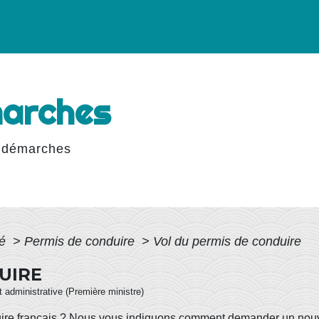
marches
 démarches
té
>
Permis de conduire
>
Vol du permis de conduire
UIRE
et administrative (Première ministre)
nduire français ? Nous vous indiquons comment demander un nou