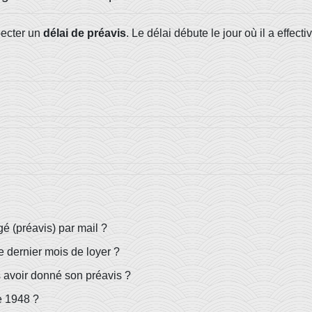
pecter un
délai de préavis
. Le délai débute le jour où il a effe
gé (préavis) par mail ?
le dernier mois de loyer ?
ès avoir donné son préavis ?
e 1948 ?