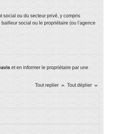
 social ou du secteur privé, y compris
ailleur social ou le propriétaire (ou l'agence
éavis
et en informer le propriétaire par une
keyboard_arrow_up
keyboard_arrow_down
Tout replier
Tout déplier