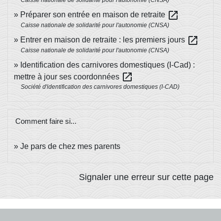
Caisse nationale de solidarité pour l'autonomie (CNSA)
open_in_new
Préparer son entrée en maison de retraite
Caisse nationale de solidarité pour l'autonomie (CNSA)
open_in_new
Entrer en maison de retraite : les premiers jours
Caisse nationale de solidarité pour l'autonomie (CNSA)
Identification des carnivores domestiques (I-Cad) :
open_in_new
mettre à jour ses coordonnées
Société d'identification des carnivores domestiques (I-CAD)
Comment faire si...
Je pars de chez mes parents
Signaler une erreur sur cette page