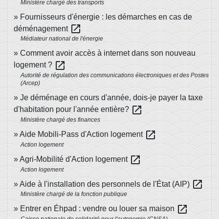
Ministère chargé des transports
Fournisseurs d'énergie : les démarches en cas de
open_in_new
déménagement
Médiateur national de l'énergie
Comment avoir accès à internet dans son nouveau
open_in_new
logement ?
Autorité de régulation des communications électroniques et des Postes
(Arcep)
Je déménage en cours d'année, dois-je payer la taxe
open_in_new
d'habitation pour l'année entière?
Ministère chargé des finances
open_in_new
Aide Mobili-Pass d'Action logement
Action logement
open_in_new
Agri-Mobilité d'Action logement
Action logement
open_in_new
Aide à l'installation des personnels de l'État (AIP)
Ministère chargé de la fonction publique
open_in_new
Entrer en Éhpad : vendre ou louer sa maison