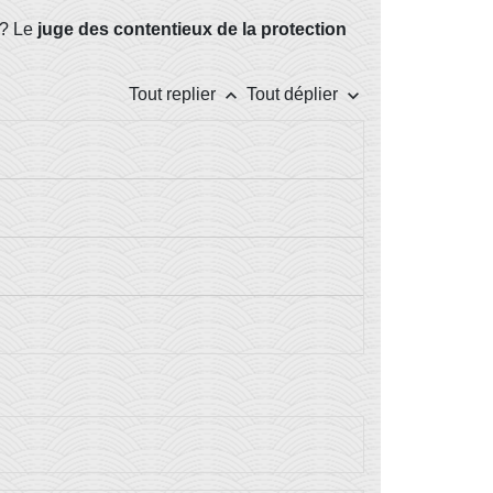
? Le
juge des contentieux de la protection
keyboard_arrow_up
keyboard_arrow_down
Tout replier
Tout déplier