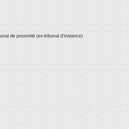
unal de proximité (ex-tribunal d'instance)
w