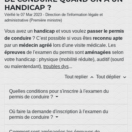
HANDICAP ?
Vérifié le 07 Mar 2023 - Direction de l'information légale et
administrative (Première ministre)
Vous avez un
handicap
et vous voulez
passer le permis
de conduire
? C'est possible si vous êtes
reconnu apte
par un
médecin agréé
lors d'une visite médicale. Les
épreuves
de l'examen du permis sont
aménagées
selon
votre handicap : physique (mobilité réduite), auditif (sourd
ou malentendant),
troubles dys
...
keyboard_arrow_up
keyboard_arrow_down
Tout replier
Tout déplier
Quelles conditions pour s'inscrire à l'examen du
permis de conduire ?
Où faire la demande d'inscription à l'examen du
permis de conduire ?
Comment sont aménagées les épreuves de