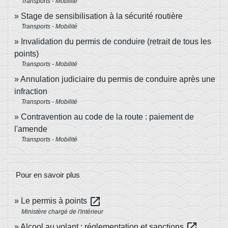
Transports - Mobilité
Stage de sensibilisation à la sécurité routière
Transports - Mobilité
Invalidation du permis de conduire (retrait de tous les
points)
Transports - Mobilité
Annulation judiciaire du permis de conduire après une
infraction
Transports - Mobilité
Contravention au code de la route : paiement de
l'amende
Transports - Mobilité
Pour en savoir plus
open_in_new
Le permis à points
Ministère chargé de l'intérieur
open_in_new
Alcool au volant : réglementation et sanctions