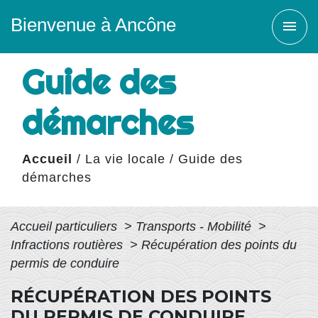
Bienvenue à Ancône
menu
Guide des
démarches
Accueil
/
La vie locale
/
Guide des
démarches
Accueil particuliers
>
Transports - Mobilité
>
Infractions routières
>
Récupération des points du
permis de conduire
RÉCUPÉRATION DES POINTS
DU PERMIS DE CONDUIRE