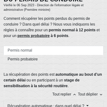
Vérifié le 06 Sep 2023 - Direction de l'information légale et
administrative (Première ministre)
Comment récupérer les points perdus du permis de
conduire ? Dans quel délai ? Nous vous indiquons les
règles à connaître pour un
permis normal à 12 points
et
pour un
permis probatoire
à 6 points
.
Permis normal
Permis probatoire
La récupération des points est
automatique au bout d'un
certain délai
ou en participant à un
stage de
sensibilisation à la sécurité routière
.
keyboard_arrow_up
keyboard_arrow_down
Tout replier
Tout déplier
Récupération automatique : dans quel délai ?