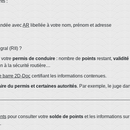
ts :
mandée avec
AR
libellée à votre nom, prénom et adresse
gral (RII) ?
 votre
permis de conduire
: nombre de
points
restant,
validité
on à la sécurité routière…
e barre 2D-Doc
certifiant les informations contenues.
ire du permis et certaines autorités
. Par exemple, le juge da
nts
pour consulter votre
solde de points
et les informations sur
.