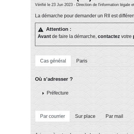
Vérifié le 23 Jun 2023 - Direction de l'information légale 
La démarche pour demander un RII est différent
Attention :
warning
Avant
de faire la démarche,
contactez
votre
Cas général
Paris
Où s’adresser ?
arrow_right
Préfecture
Par courrier
Sur place
Par mail