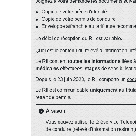
Joignez à votre demande les documents suivan
Copie de votre pièce d'identité
Copie de votre permis de conduire
Enveloppe affranchie au tarif lettre recom
Le délai de réception du RII est variable.
Quel est le contenu du relevé d'information inté
Le RII contient
toutes les informations
liées à
médicales
effectuées,
stages
de sensibilisati
Depuis le 23 juin 2023, le RII comporte un
cod
Le RII est communicable
uniquement au titula
retrait de permis.
À savoir
info
Vous pouvez utiliser le téléservice
Télépoi
de conduire (
relevé d'information restreint
)