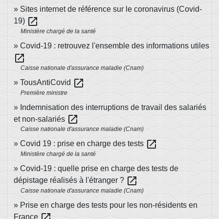
Sites internet de référence sur le coronavirus (Covid-
open_in_new
19)
Ministère chargé de la santé
Covid-19 : retrouvez l'ensemble des informations utiles
open_in_new
Caisse nationale d'assurance maladie (Cnam)
open_in_new
TousAntiCovid
Première ministre
Indemnisation des interruptions de travail des salariés
open_in_new
et non-salariés
Caisse nationale d'assurance maladie (Cnam)
open_in_new
Covid 19 : prise en charge des tests
Ministère chargé de la santé
Covid-19 : quelle prise en charge des tests de
open_in_new
dépistage réalisés à l'étranger ?
Caisse nationale d'assurance maladie (Cnam)
Prise en charge des tests pour les non-résidents en
open_in_new
France