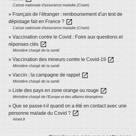
Caisse nationale d'assurance maladie (Cnam)
Français de l'étranger : remboursement d'un test de
open_in_new
dépistage fait en France ?
Caisse nationale d'assurance maladie (Cnam)
Vaccination contre le Covid : Foire aux questions et
open_in_new
réponses clés
Ministère chargé de la santé
open_in_new
Vaccination des mineurs contre le Covid-19
Ministère chargé de la santé
open_in_new
Vaccin : la campagne de rappel
Ministère chargé de la santé
open_in_new
Liste des pays en zone orange ou rouge
Ministère chargé de l'Europe et des affaires étrangères
Que se passe-t-il quand on a été en contact avec une
open_in_new
personne malade du Covid ?
Ameli.fr