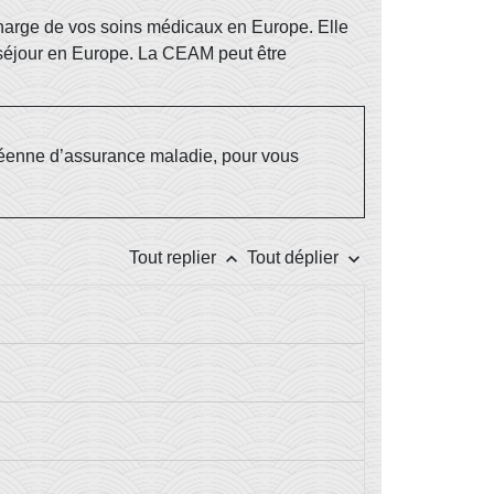
charge de vos soins médicaux en Europe. Elle
n séjour en Europe. La CEAM peut être
ropéenne d’assurance maladie, pour vous
keyboard_arrow_up
keyboard_arrow_down
Tout replier
Tout déplier