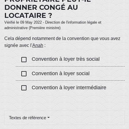
DONNER CONGÉ AU
LOCATAIRE ?
Vérifié le 09 May 2022 - Direction de l'information légale et
administrative (Première ministre)
Cela dépend notamment de la convention que vous avez
signée avec l'
Anah
:
check_box_outline_blank
Convention à loyer très social
check_box_outline_blank
Convention à loyer social
check_box_outline_blank
Convention à loyer intermédiaire
Textes de référence