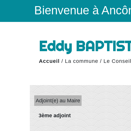
Bienvenue à Ancô
Eddy BAPTIS
Accueil
/
La commune
/
Le Conseil
Adjoint(e) au Maire
3ème adjoint