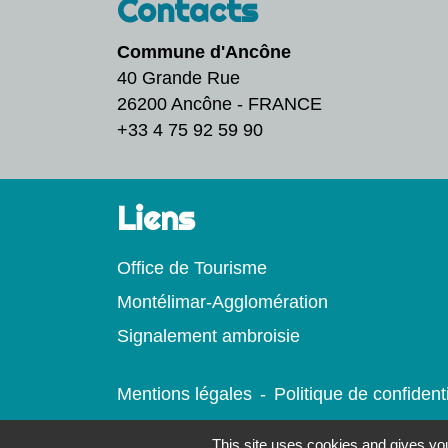
Contacts
Commune d'Ancône
40 Grande Rue
26200 Ancône - FRANCE
+33 4 75 92 59 90
Liens
Office de Tourisme
Montélimar-Agglomération
Signalement ambroisie
Mentions légales
-
Politique de confidenti
This site uses cookies and gives you