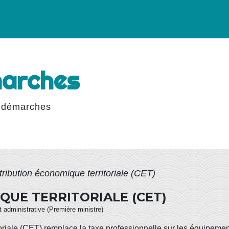
marches
 démarches
ribution économique territoriale (CET)
UE TERRITORIALE (CET)
et administrative (Première ministre)
riale (CET) remplace la taxe professionnelle sur les équipement