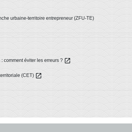
nche urbaine-territoire entrepreneur (ZFU-TE)
open_in_new
: comment éviter les erreurs ?
open_in_new
territoriale (CET)