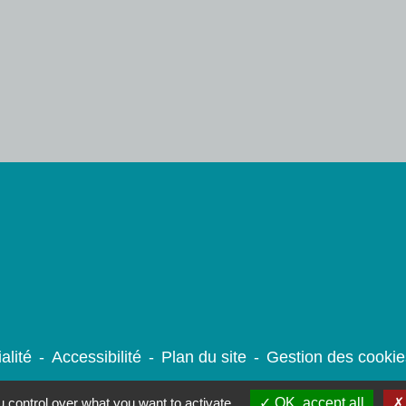
alité
-
Accessibilité
-
Plan du site
-
Gestion des cookie
 control over what you want to activate
OK, accept all