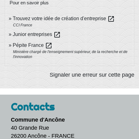
Pour en savoir plus
open_in_new
Trouvez votre idée de création d'entreprise
CCI France
open_in_new
Junior entreprises
open_in_new
Pépite France
Ministère chargé de l'enseignement supérieur, de la recherche et de
l'innovation
Signaler une erreur sur cette page
Contacts
Commune d'Ancône
40 Grande Rue
26200 Ancône - FRANCE