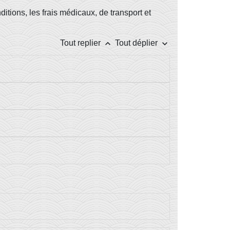
tions, les frais médicaux, de transport et
keyboard_arrow_up
keyboard_arrow_down
Tout replier
Tout déplier