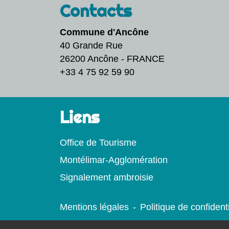
Contacts
Commune d'Ancône
40 Grande Rue
26200 Ancône - FRANCE
+33 4 75 92 59 90
Liens
Office de Tourisme
Montélimar-Agglomération
Signalement ambroisie
Mentions légales
-
Politique de confidenti