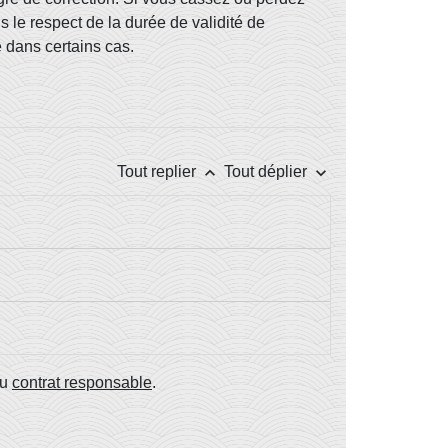
s le respect de la durée de validité de
e dans certains cas.
keyboard_arrow_up
keyboard_arrow_down
Tout replier
Tout déplier
du
contrat responsable
.