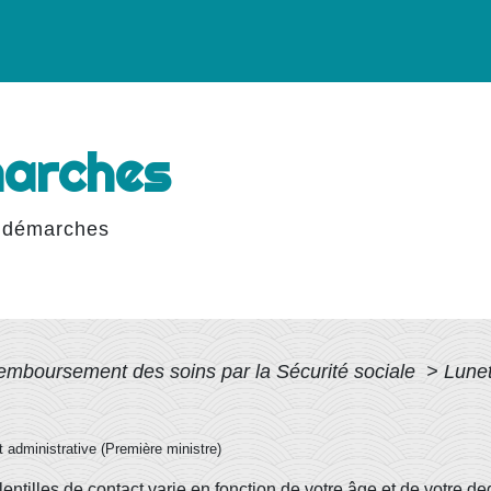
marches
 démarches
emboursement des soins par la Sécurité sociale
>
Lunet
et administrative (Première ministre)
entilles de contact varie en fonction de votre âge et de votre d