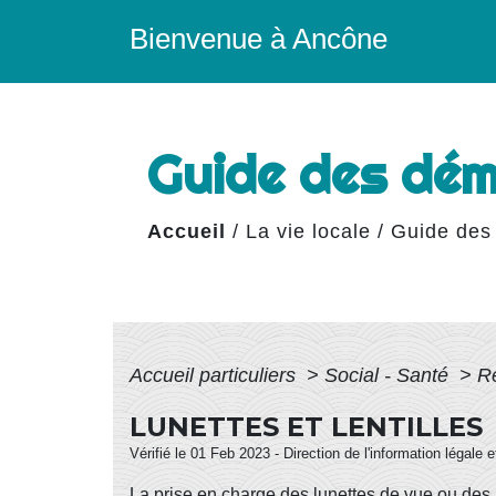
Bienvenue à Ancône
Guide des dé
Accueil
/
La vie locale
/
Guide des
Accueil particuliers
>
Social - Santé
>
R
LUNETTES ET LENTILLES
Vérifié le 01 Feb 2023 - Direction de l'information légale 
La prise en charge des lunettes de vue ou des l