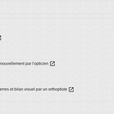
_new
open_in_new
enouvellement par l'opticien
open_in_new
erres et bilan visuel par un orthoptiste