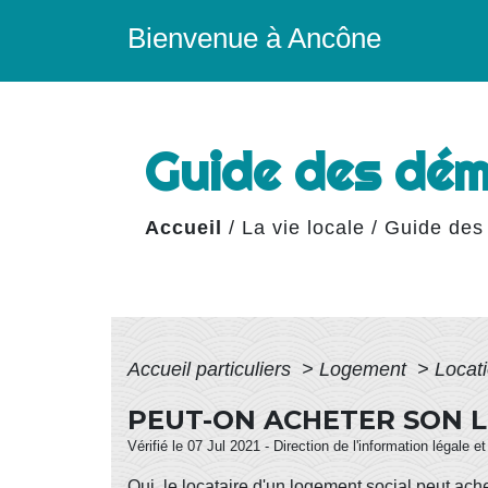
Bienvenue à Ancône
Guide des dé
Accueil
/
La vie locale
/
Guide des
Accueil particuliers
>
Logement
>
Locati
PEUT-ON ACHETER SON L
Vérifié le 07 Jul 2021 - Direction de l'information légale e
Oui, le locataire d'un logement social peut ache