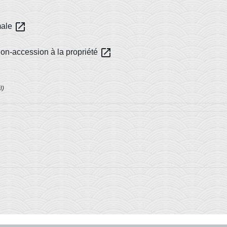
open_in_new
male
open_in_new
tion-accession à la propriété
l)