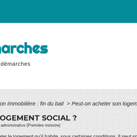
marches
 démarches
on immobilière : fin du bail
>
Peut-on acheter son logem
OGEMENT SOCIAL ?
t administrative (Première ministre)
ter le logement qu'il habite, sous certaines conditions. Il peut 