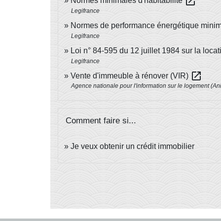
open_in_new
Normes minimales d'habitabilité
Legifrance
Normes de performance énergétique mini
Legifrance
Loi n° 84-595 du 12 juillet 1984 sur la loca
Legifrance
open_in_new
Vente d'immeuble à rénover (VIR)
Agence nationale pour l'information sur le logement (Ani
Comment faire si...
Je veux obtenir un crédit immobilier