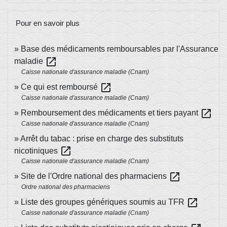
Pour en savoir plus
Base des médicaments remboursables par l'Assurance
open_in_new
maladie
Caisse nationale d'assurance maladie (Cnam)
open_in_new
Ce qui est remboursé
Caisse nationale d'assurance maladie (Cnam)
open_in_new
Remboursement des médicaments et tiers payant
Caisse nationale d'assurance maladie (Cnam)
Arrêt du tabac : prise en charge des substituts
open_in_new
nicotiniques
Caisse nationale d'assurance maladie (Cnam)
open_in_new
Site de l'Ordre national des pharmaciens
Ordre national des pharmaciens
open_in_new
Liste des groupes génériques soumis au TFR
Caisse nationale d'assurance maladie (Cnam)