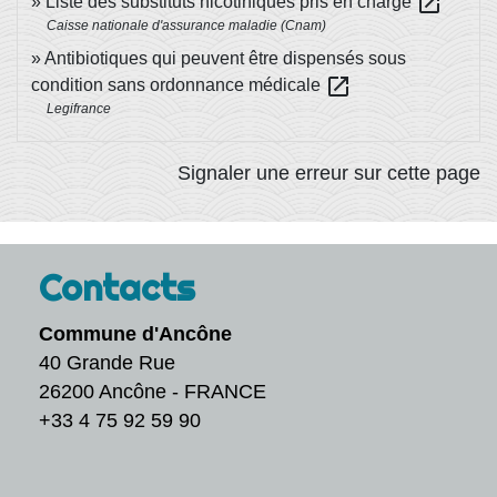
open_in_new
Liste des substituts nicotiniques pris en charge
Caisse nationale d'assurance maladie (Cnam)
Antibiotiques qui peuvent être dispensés sous
open_in_new
condition sans ordonnance médicale
Legifrance
Signaler une erreur sur cette page
Contacts
Commune d'Ancône
40 Grande Rue
26200 Ancône - FRANCE
+33 4 75 92 59 90