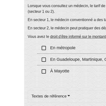
Lorsque vous consultez un médecin, le tarif de
(secteur 1 ou 2).
En secteur 1, le médecin conventionné a des ta
En secteur 2, le médecin peut pratiquer des d
Vous avez le
droit d'être informé sur le montan
check_box_outline_blank
En métropole
check_box_outline_blank
En Guadeloupe, Martinique, G
check_box_outline_blank
À Mayotte
Textes de référence