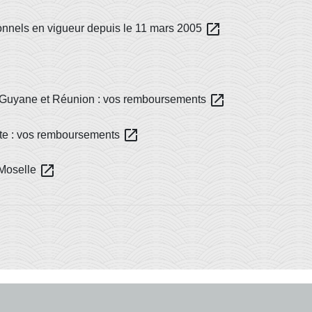
open_in_new
onnels en vigueur depuis le 11 mars 2005
open_in_new
, Guyane et Réunion : vos remboursements
open_in_new
tte : vos remboursements
open_in_new
-Moselle