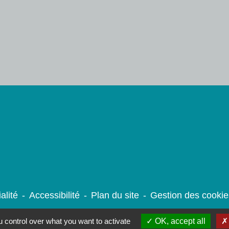
alité
-
Accessibilité
-
Plan du site
-
Gestion des cookie
 control over what you want to activate
OK, accept all
Site créé en partenariat avec Réseau des Communes