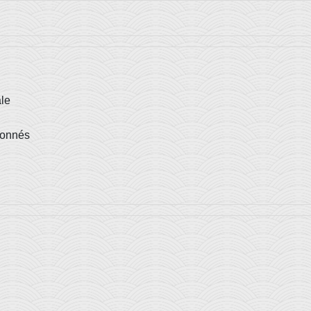
le
donnés