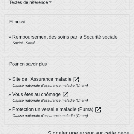
Textes de référence
Et aussi
Remboursement des soins par la Sécurité sociale
Social - Santé
Pour en savoir plus
open_in_new
Site de l'Assurance maladie
Caisse nationale d'assurance maladie (Cnam)
open_in_new
Vous êtes au chômage
Caisse nationale d'assurance maladie (Cnam)
open_in_new
Protection universelle maladie (Puma)
Caisse nationale d'assurance maladie (Cnam)
Signaler une erreur sur cette page