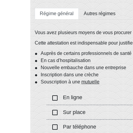
Régime général
Autres régimes
Vous avez plusieurs moyens de vous procurer un
Cette attestation est indispensable pour justifi
Auprès de certains professionnels de santé
En cas d'hospitalisation
Nouvelle embauche dans une entreprise
Inscription dans une crèche
Souscription à une
mutuelle
check_box_outline_blank
En ligne
check_box_outline_blank
Sur place
check_box_outline_blank
Par téléphone