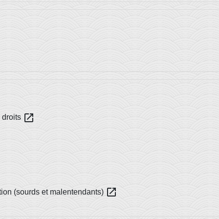
open_in_new
 droits
open_in_new
ation (sourds et malentendants)