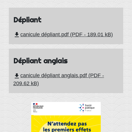
Dépliant
file_download
canicule dépliant.pdf (PDF - 189.01 kB)
Dépliant anglais
file_download
canicule dépliant anglais.pdf (PDF -
209.62 kB)