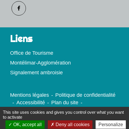
Liens
Office de Tourisme
Montélimar-Agglomération
Signalement ambroisie
Mentions légales
-
Politique de confidentialité
-
Accessibilité
-
Plan du site
-
Gestion des cookies
This site uses cookies and gives you control over what you want
to activate
OK, accept all
Deny all cookies
Personalize
Site créé en partenariat avec Réseau des Communes